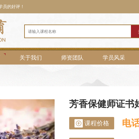
0学员的好评！
页
关于我们
师资团队
学员风采
芳香保健师证书
电
课程价格