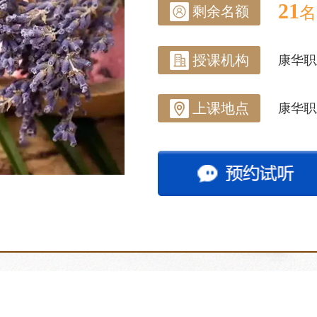
21
剩余名额
名
授课机构
康华职
上课地点
康华职