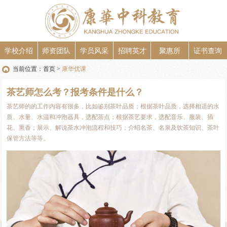
学校介绍
师资团队
学员风采
招聘英才
聚惠所
证书查询
当前位置：
首页
康华优课
>
茶艺师怎么考？报考条件是什么？
茶艺师的的工作内容有很多，比如鉴别茶叶品质；根据茶叶品质，选择相适的水
质、水量、水温和冲泡器具，选配茶点；根据茶艺要求，选配音乐、服装、插
花、熏香；展示、解说茶水冲泡流程和技巧；介绍名茶、名泉及饮茶知识、茶叶
保管方法等等。