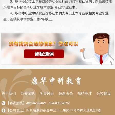
3、取得高级技工学校或经劳动保障行政部门审核认证的，以高级技能
为培养目标的高等职业学校本职业(专业)毕业证书。
4、取得本职业中级职业资格证书的大专以上本专业或相关专业毕业
生，连续从事本职业工作2年以上。
关于我们
师资团队
学员风采
最新头条
招聘英才
分校建设
【咨询热线】
400 865 8868
028-83508197
【公司地址】四川省成都市金牛区十二桥路37号华神大厦B座2楼