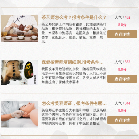
茶艺师怎么考？报考条件是什么？
人气 /
452
茶艺师的的工作内容有很多，比如鉴别茶叶
8.0分
品质；根据茶叶品质，选择相适的水质、水
量、水温和冲泡器具，选配茶点；根据茶艺
要求，选配音乐、服装、插花、熏香；展
示、
保健按摩师培训细则,报考条件有
人气 /
552
哪些
我国改革开放进程的加快，随着国民物质生
8.0分
活水平和养生保健意识的提高，人们已不满
足于有病治病的按摩方式，各类人员从不同
角度提出了保健按摩要求
怎么考美容师证，报考条件有哪
人气 /
344
些
美容师证书主要分为初级和中级，以及高级
8.0分
这三个级别，在条件方面会有所区别。并且
需要取得初级的资格证书之后，才能够报考
中级的资格证书，拥有了中级的资格证