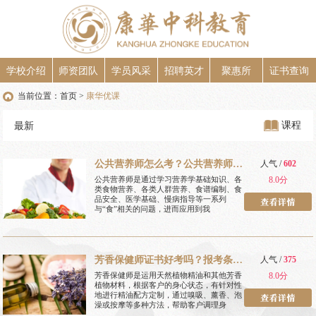
学校介绍
师资团队
学员风采
招聘英才
聚惠所
证书查询
当前位置：
首页
康华优课
>
课程
最新
公共营养师怎么考？公共营养师报
人气 /
602
考条件？
公共营养师是通过学习营养学基础知识、各
8.0分
类食物营养、各类人群营养、食谱编制、食
品安全、医学基础、慢病指导等一系列
与“食”相关的问题，进而应用到我
芳香保健师证书好考吗？报考条件
人气 /
375
是什么？
芳香保健师是运用天然植物精油和其他芳香
8.0分
植物材料，根据客户的身心状态，有针对性
地进行精油配方定制，通过嗅吸、薰香、泡
澡或按摩等多种方法，帮助客户调理身