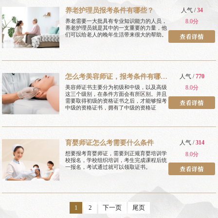
养老护理员报考条件有哪些？
人气 /
34
养老需要一大批具有专业知识能力的人员，
8.0分
养老护理员就是其中的一支重要的力量，他
们可以给老人的晚年生活带来很大的帮助。
怎么考美容师证，报考条件有哪
人气 /
770
些
美容师证书主要分为初级和中级，以及高级
8.0分
这三个级别，在条件方面会有所区别。并且
需要取得初级的资格证书之后，才能够报考
中级的资格证书，拥有了中级的资格证
育婴师证怎么考需要什么条件
人气 /
314
想要报考育婴师证，需要到正规育婴培训学
8.0分
校报名，学校组织培训，考生完成课程后统
一报名，考试通过就可以领取证书。
1
2
下一页
尾页