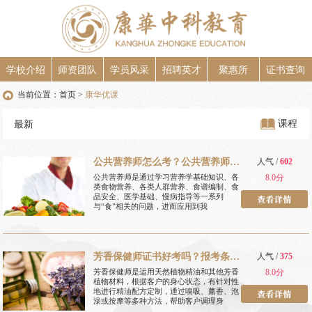
学校介绍
师资团队
学员风采
招聘英才
聚惠所
证书查询
当前位置：
首页
康华优课
>
课程
最新
公共营养师怎么考？公共营养师报
人气 /
602
考条件？
公共营养师是通过学习营养学基础知识、各
8.0分
类食物营养、各类人群营养、食谱编制、食
品安全、医学基础、慢病指导等一系列
与“食”相关的问题，进而应用到我
芳香保健师证书好考吗？报考条件
人气 /
375
是什么？
芳香保健师是运用天然植物精油和其他芳香
8.0分
植物材料，根据客户的身心状态，有针对性
地进行精油配方定制，通过嗅吸、薰香、泡
澡或按摩等多种方法，帮助客户调理身