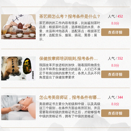
茶艺师怎么考？报考条件是什么？
人气 /
452
茶艺师的的工作内容有很多，比如鉴别茶叶
8.0分
品质；根据茶叶品质，选择相适的水质、水
量、水温和冲泡器具，选配茶点；根据茶艺
要求，选配音乐、服装、插花、熏香；展
示、
保健按摩师培训细则,报考条件有
人气 /
552
哪些
我国改革开放进程的加快，随着国民物质生
8.0分
活水平和养生保健意识的提高，人们已不满
足于有病治病的按摩方式，各类人员从不同
角度提出了保健按摩要求
怎么考美容师证，报考条件有哪
人气 /
344
些
美容师证书主要分为初级和中级，以及高级
8.0分
这三个级别，在条件方面会有所区别。并且
需要取得初级的资格证书之后，才能够报考
中级的资格证书，拥有了中级的资格证