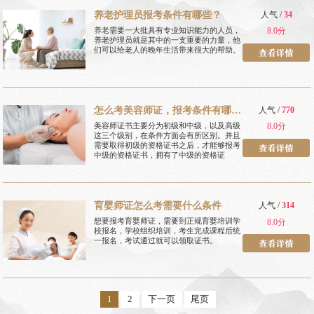
养老护理员报考条件有哪些？
人气 /
34
养老需要一大批具有专业知识能力的人员，
8.0分
养老护理员就是其中的一支重要的力量，他
们可以给老人的晚年生活带来很大的帮助。
怎么考美容师证，报考条件有哪
人气 /
770
些
美容师证书主要分为初级和中级，以及高级
8.0分
这三个级别，在条件方面会有所区别。并且
需要取得初级的资格证书之后，才能够报考
中级的资格证书，拥有了中级的资格证
育婴师证怎么考需要什么条件
人气 /
314
想要报考育婴师证，需要到正规育婴培训学
8.0分
校报名，学校组织培训，考生完成课程后统
一报名，考试通过就可以领取证书。
1
2
下一页
尾页