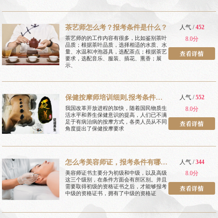
茶艺师怎么考？报考条件是什么？
人气 /
452
茶艺师的的工作内容有很多，比如鉴别茶叶
8.0分
品质；根据茶叶品质，选择相适的水质、水
量、水温和冲泡器具，选配茶点；根据茶艺
要求，选配音乐、服装、插花、熏香；展
示、
保健按摩师培训细则,报考条件有
人气 /
552
哪些
我国改革开放进程的加快，随着国民物质生
8.0分
活水平和养生保健意识的提高，人们已不满
足于有病治病的按摩方式，各类人员从不同
角度提出了保健按摩要求
怎么考美容师证，报考条件有哪
人气 /
344
些
美容师证书主要分为初级和中级，以及高级
8.0分
这三个级别，在条件方面会有所区别。并且
需要取得初级的资格证书之后，才能够报考
中级的资格证书，拥有了中级的资格证