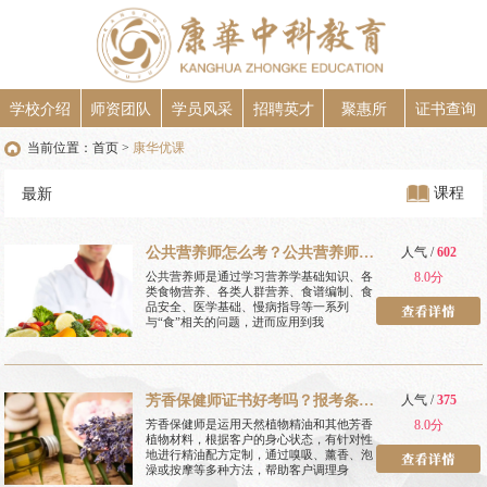
学校介绍
师资团队
学员风采
招聘英才
聚惠所
证书查询
当前位置：
首页
康华优课
>
课程
最新
公共营养师怎么考？公共营养师报
人气 /
602
考条件？
公共营养师是通过学习营养学基础知识、各
8.0分
类食物营养、各类人群营养、食谱编制、食
品安全、医学基础、慢病指导等一系列
与“食”相关的问题，进而应用到我
芳香保健师证书好考吗？报考条件
人气 /
375
是什么？
芳香保健师是运用天然植物精油和其他芳香
8.0分
植物材料，根据客户的身心状态，有针对性
地进行精油配方定制，通过嗅吸、薰香、泡
澡或按摩等多种方法，帮助客户调理身