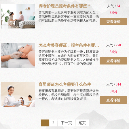
养老护理员报考条件有哪些？
人气 /
34
养老需要一大批具有专业知识能力的人员，
8.0分
养老护理员就是其中的一支重要的力量，他
们可以给老人的晚年生活带来很大的帮助。
怎么考美容师证，报考条件有哪
人气 /
770
些
美容师证书主要分为初级和中级，以及高级
8.0分
这三个级别，在条件方面会有所区别。并且
需要取得初级的资格证书之后，才能够报考
中级的资格证书，拥有了中级的资格证
育婴师证怎么考需要什么条件
人气 /
314
想要报考育婴师证，需要到正规育婴培训学
8.0分
校报名，学校组织培训，考生完成课程后统
一报名，考试通过就可以领取证书。
1
2
下一页
尾页