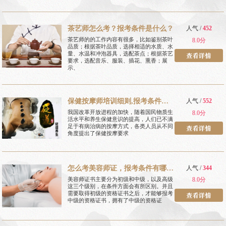
茶艺师怎么考？报考条件是什么？
人气 /
452
茶艺师的的工作内容有很多，比如鉴别茶叶
8.0分
品质；根据茶叶品质，选择相适的水质、水
量、水温和冲泡器具，选配茶点；根据茶艺
要求，选配音乐、服装、插花、熏香；展
示、
保健按摩师培训细则,报考条件有
人气 /
552
哪些
我国改革开放进程的加快，随着国民物质生
8.0分
活水平和养生保健意识的提高，人们已不满
足于有病治病的按摩方式，各类人员从不同
角度提出了保健按摩要求
怎么考美容师证，报考条件有哪
人气 /
344
些
美容师证书主要分为初级和中级，以及高级
8.0分
这三个级别，在条件方面会有所区别。并且
需要取得初级的资格证书之后，才能够报考
中级的资格证书，拥有了中级的资格证