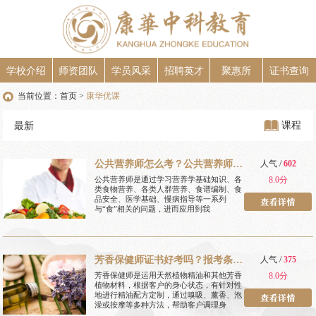
学校介绍
师资团队
学员风采
招聘英才
聚惠所
证书查询
当前位置：
首页
康华优课
>
课程
最新
公共营养师怎么考？公共营养师报
人气 /
602
考条件？
公共营养师是通过学习营养学基础知识、各
8.0分
类食物营养、各类人群营养、食谱编制、食
品安全、医学基础、慢病指导等一系列
与“食”相关的问题，进而应用到我
芳香保健师证书好考吗？报考条件
人气 /
375
是什么？
芳香保健师是运用天然植物精油和其他芳香
8.0分
植物材料，根据客户的身心状态，有针对性
地进行精油配方定制，通过嗅吸、薰香、泡
澡或按摩等多种方法，帮助客户调理身