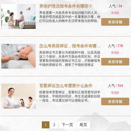
养老护理员报考条件有哪些？
人气 /
34
养老需要一大批具有专业知识能力的人员，
8.0分
养老护理员就是其中的一支重要的力量，他
们可以给老人的晚年生活带来很大的帮助。
怎么考美容师证，报考条件有哪
人气 /
770
些
美容师证书主要分为初级和中级，以及高级
8.0分
这三个级别，在条件方面会有所区别。并且
需要取得初级的资格证书之后，才能够报考
中级的资格证书，拥有了中级的资格证
育婴师证怎么考需要什么条件
人气 /
314
想要报考育婴师证，需要到正规育婴培训学
8.0分
校报名，学校组织培训，考生完成课程后统
一报名，考试通过就可以领取证书。
1
2
下一页
尾页